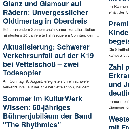
Glanz und Glamour auf
Im Rahmen 
Rädern: Unvergesslicher
erhält der K
Oldtimertag in Oberdreis
Premi
Bei strahlendem Sonnenschein kamen von allen Seiten
Kinde
mindestens 20 Jahre alte Fahrzeuge am Sonntag, dem ...
begei
Aktualisierung: Schwerer
Die Stadtha
Verkehrsunfall auf der K19
karnevalist
bei Vettelschoß – zwei
Zahl 
Todesopfer
Erkra
Am Sonntag, 9. August, ereignete sich ein schwerer
und J
Verkehrsunfall auf der K19 bei Vettelschoß, bei dem ...
deutl
Sommer im KulturWerk
Immer mehr 
Wissen: 60-jähriges
Diagnose fü
Bühnenjubiläum der Band
Weste
"The Rhythmics"
mit F