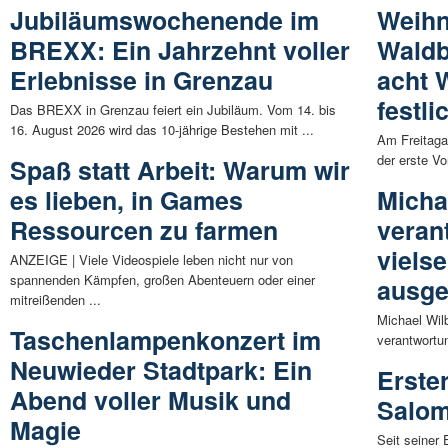
Jubiläumswochenende im
Weihn
BREXX: Ein Jahrzehnt voller
Waldb
Erlebnisse in Grenzau
acht 
festl
Das BREXX in Grenzau feiert ein Jubiläum. Vom 14. bis
16. August 2026 wird das 10-jährige Bestehen mit ...
Am Freitaga
der erste Vo
Spaß statt Arbeit: Warum wir
es lieben, in Games
Micha
Ressourcen zu farmen
veran
viels
ANZEIGE | Viele Videospiele leben nicht nur von
spannenden Kämpfen, großen Abenteuern oder einer
ausge
mitreißenden ...
Michael Wilb
Taschenlampenkonzert im
verantwortun
Neuwieder Stadtpark: Ein
Erste
Abend voller Musik und
Salom
Magie
Seit seiner