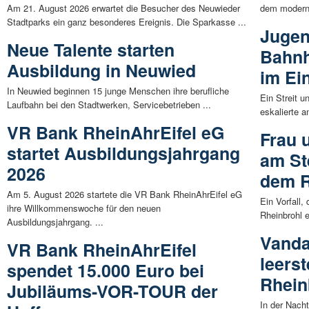
Am 21. August 2026 erwartet die Besucher des Neuwieder
dem moderne
Stadtparks ein ganz besonderes Ereignis. Die Sparkasse ...
Jugen
Neue Talente starten
Bahnh
Ausbildung in Neuwied
im Ei
In Neuwied beginnen 15 junge Menschen ihre berufliche
Ein Streit 
Laufbahn bei den Stadtwerken, Servicebetrieben ...
eskalierte a
VR Bank RheinAhrEifel eG
Frau 
startet Ausbildungsjahrgang
am St
2026
dem R
Am 5. August 2026 startete die VR Bank RheinAhrEifel eG
Ein Vorfall,
ihre Willkommenswoche für den neuen
Rheinbrohl e
Ausbildungsjahrgang. ...
Vanda
VR Bank RheinAhrEifel
leers
spendet 15.000 Euro bei
Rhein
Jubiläums-VOR-TOUR der
In der Nach