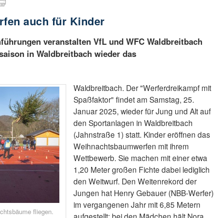
fen auch für Kinder
hführungen veranstalten VfL und WFC Waldbreitbach
aison in Waldbreitbach wieder das
Waldbreitbach. Der "Werferdreikampf mit
Spaßfaktor" findet am Samstag, 25.
Januar 2025, wieder für Jung und Alt auf
den Sportanlagen in Waldbreitbach
(Jahnstraße 1) statt. Kinder eröffnen das
Weihnachtsbaumwerfen mit ihrem
Wettbewerb. Sie machen mit einer etwa
1,20 Meter großen Fichte dabei lediglich
den Weitwurf. Den Weitenrekord der
Jungen hat Henry Gebauer (NBB-Werfer)
im vergangenen Jahr mit 6,85 Metern
chtsbäume fliegen.
aufgestellt; bei den Mädchen hält Nora