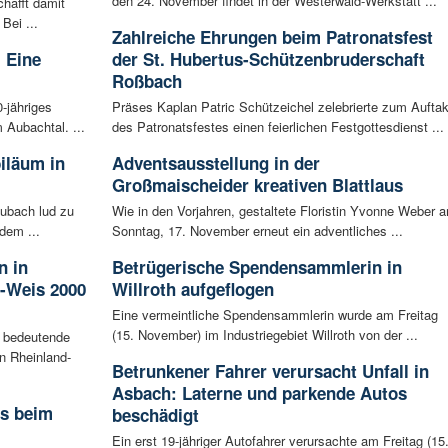
den 24. November findet in der Westerwald-Werkstatt ...
hafft damit
Bei ...
Zahlreiche Ehrungen beim Patronatsfest
 Eine
der St. Hubertus-Schützenbruderschaft
Roßbach
0-jähriges
Präses Kaplan Patric Schützeichel zelebrierte zum Auftak
 Aubachtal. ...
des Patronatsfestes einen feierlichen Festgottesdienst ...
iläum in
Adventsausstellung in der
Großmaischeider kreativen Blattlaus
ubach lud zu
Wie in den Vorjahren, gestaltete Floristin Yvonne Weber 
dem ...
Sonntag, 17. November erneut ein adventliches ...
n in
Betrügerische Spendensammlerin in
-Weis 2000
Willroth aufgeflogen
Eine vermeintliche Spendensammlerin wurde am Freitag
(15. November) im Industriegebiet Willroth von der ...
 bedeutende
in Rheinland-
Betrunkener Fahrer verursacht Unfall in
Asbach: Laterne und parkende Autos
rs beim
beschädigt
Ein erst 19-jähriger Autofahrer verursachte am Freitag (15