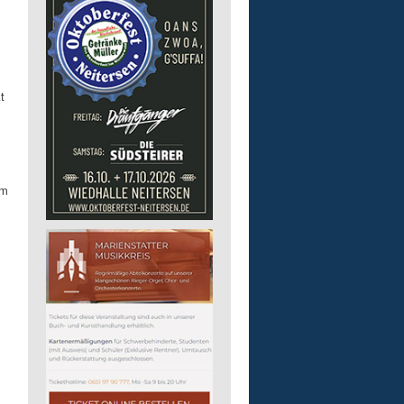
t
am
.