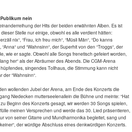
s Publikum nein
inanderreihung der Hits der beiden erwähnten Alben. Es ist
ieser Stelle nur einige, obwohl es alle verdient hätten:
rzäll nix“, “Frau, ich freu mich“, “Müsli Män“, “Do kanns
o“, “Anna“ und “Wahnsinn“, der Superhit von den “Troggs“, der
, wie er sagte. Obwohl alle Songs frenetisch gefeiert worden,
p lang her“ als der Abräumer des Abends. Die CGM-Arena
, hüpfendes, singendes Tollhaus, die Stimmung kann nicht
r der “Wahnsinn“.
en wollenden Jubel der Arena, am Ende des Konzerts die
fgang Niedecken mutterseelenallein die Bühne und meinte: “Hat
 zu Beginn des Konzerts gesagt, wir werden 30 Songs spielen,
erfülle meinen Versprechen und werde das 30. Lied präsentieren,
 Nur von seiner Gitarre und Mundharmonika begleitet, sang und
r keiner“, der würdige Abschluss eines denkwürdigen Konzerts.