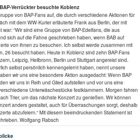
 BAP-Verrückter besuchte Koblenz
ruppe von BAP-Fans auf, die durch verschiedene Aktionen für
ch mit dem WW-Kurier erläuterte Frank aus Berlin, der mit
t war: “Wir sind eine Gruppe von BAP-Edelfans, die aus
 und sich auf die Fahne geschrieben haben, wenn BAB auf
zerte von ihnen zu besuchen. Ich selbst werde zusammen mit
n, 26 besucht haben. Heute in Koblenz sind zehn BAP-Fans
n, Leipzig, Heilbronn, Berlin und Stuttgart angereist sind.
lich selbst persönlich kennengelernt haben, nennt unsere
haben wir uns eine besondere Aktion ausgedacht: Wenn BAP
en wir uns in Reih und Glied aufstellen und vor uns eine
 verschiedene Unterwäschestücke festklammern. Morgen fahren
 nach Trier, um das nächste Konzert zu genießen. Wir können
nzert anders gestaltet, auch für Überraschungen sorgt, deshalb
onzerte abzufeiern.“ Mit diesem beeindruckenden Statement ist
chrieben. Wolfgang Rabsch
blicke