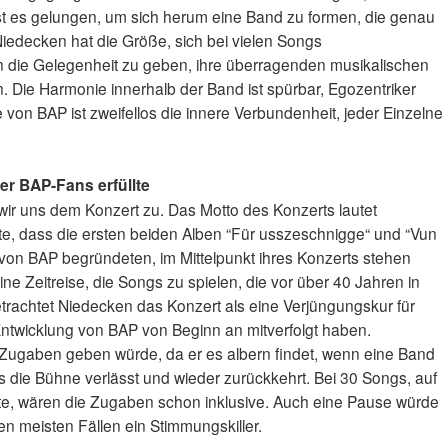
ist es gelungen, um sich herum eine Band zu formen, die genau
 Niedecken hat die Größe, sich bei vielen Songs
die Gelegenheit zu geben, ihre überragenden musikalischen
n. Die Harmonie innerhalb der Band ist spürbar, Egozentriker
e von BAP ist zweifellos die innere Verbundenheit, jeder Einzelne
er BAP-Fans erfüllte
ir uns dem Konzert zu. Das Motto des Konzerts lautet
rte, dass die ersten beiden Alben “Für usszeschnigge“ und “Vun
 von BAP begründeten, im Mittelpunkt ihres Konzerts stehen
ne Zeitreise, die Songs zu spielen, die vor über 40 Jahren in
rachtet Niedecken das Konzert als eine Verjüngungskur für
Entwicklung von BAP von Beginn an mitverfolgt haben.
 Zugaben geben würde, da er es albern findet, wenn eine Band
die Bühne verlässt und wieder zurückkehrt. Bei 30 Songs, auf
te, wären die Zugaben schon inklusive. Auch eine Pause würde
en meisten Fällen ein Stimmungskiller.