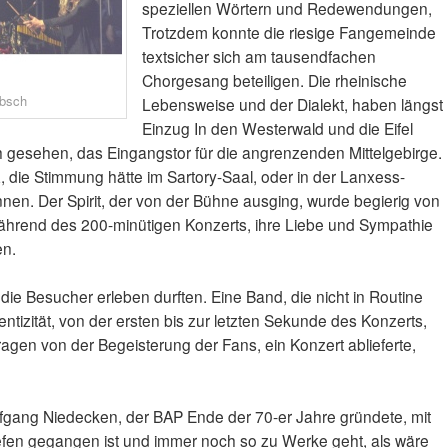
speziellen Wörtern und Redewendungen,
Trotzdem konnte die riesige Fangemeinde
textsicher sich am tausendfachen
Chorgesang beteiligen. Die rheinische
absch
Lebensweise und der Dialekt, haben längst
Einzug In den Westerwald und die Eifel
h gesehen, das Eingangstor für die angrenzenden Mittelgebirge.
, die Stimmung hätte im Sartory-Saal, oder in der Lanxess-
nnen. Der Spirit, der von der Bühne ausging, wurde begierig von
hrend des 200-minütigen Konzerts, ihre Liebe und Sympathie
en.
ie Besucher erleben durften. Eine Band, die nicht in Routine
thentizität, von der ersten bis zur letzten Sekunde des Konzerts,
ragen von der Begeisterung der Fans, ein Konzert ablieferte,
olfgang Niedecken, der BAP Ende der 70-er Jahre gründete, mit
efen gegangen ist und immer noch so zu Werke geht, als wäre