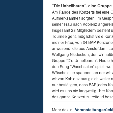
“Die Unheilbaren“, eine Gruppe
Am Rande des Konzerts fiel eine G
Aufmerksamkeit sorgten. Im Gesprä
seiner Frau nach Koblenz angereis
insgesamt 28 Mitgliedern besteht
Tournee geht, möglichst viele Kon
meiner Frau, von 34 BAP-Konzerte
anwesend, die aus Amsterdam, Luzer
Wolfgang Niedecken, den wir natür
Gruppe “Die Unheilbaren“. Heute 
den Song “Waschsalon“ spielt, werd
Wäscheleine spannen, an der wir
wir von Koblenz aus gleich weiter
nur bestätigen, dass BAP jedes Ko
wird es uns nie langweilig, ihre K
das ganze Konzert zutreffend bes
Mehr dazu:
Veranstaltungsrück