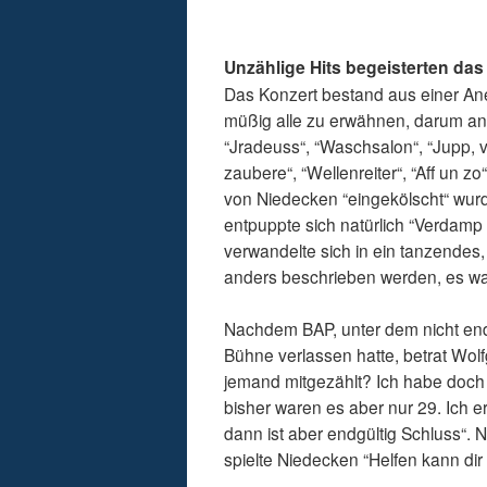
Unzählige Hits begeisterten da
Das Konzert bestand aus einer Ane
müßig alle zu erwähnen, darum an d
“Jradeuss“, “Waschsalon“, “Jupp, ve
zaubere“, “Wellenreiter“, “Aff un z
von Niedecken “eingekölscht“ wurde
entpuppte sich natürlich “Verdam
verwandelte sich in ein tanzendes
anders beschrieben werden, es wa
Nachdem BAP, unter dem nicht end
Bühne verlassen hatte, betrat Wol
jemand mitgezählt? Ich habe doch
bisher waren es aber nur 29. Ich 
dann ist aber endgültig Schluss“.
spielte Niedecken “Helfen kann di