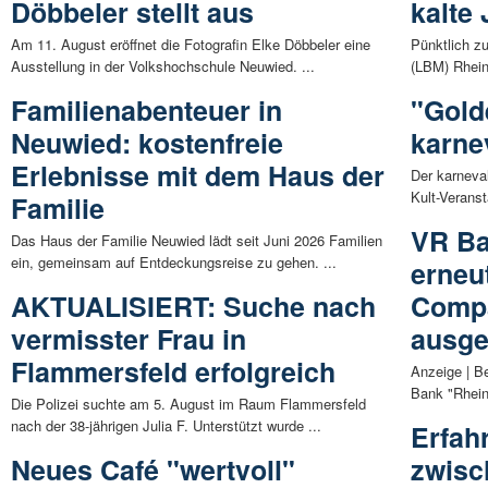
Döbbeler stellt aus
kalte 
Am 11. August eröffnet die Fotografin Elke Döbbeler eine
Pünktlich z
Ausstellung in der Volkshochschule Neuwied. ...
(LBM) Rhein
Familienabenteuer in
"Gold
Neuwied: kostenfreie
karne
Erlebnisse mit dem Haus der
Der karneval
Kult-Verans
Familie
VR Ba
Das Haus der Familie Neuwied lädt seit Juni 2026 Familien
ein, gemeinsam auf Entdeckungsreise zu gehen. ...
erneu
AKTUALISIERT: Suche nach
Compa
vermisster Frau in
ausge
Flammersfeld erfolgreich
Anzeige | Be
Bank "Rhein
Die Polizei suchte am 5. August im Raum Flammersfeld
nach der 38-jährigen Julia F. Unterstützt wurde ...
Erfah
Neues Café "wertvoll"
zwisc