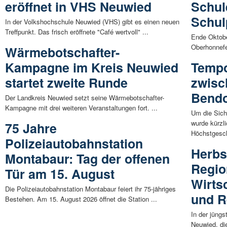
eröffnet in VHS Neuwied
Schul
Schul
In der Volkshochschule Neuwied (VHS) gibt es einen neuen
Treffpunkt. Das frisch eröffnete "Café wertvoll" ...
Ende Oktobe
Oberhonnefe
Wärmebotschafter-
Kampagne im Kreis Neuwied
Tempo
startet zweite Runde
zwisc
Bendo
Der Landkreis Neuwied setzt seine Wärmebotschafter-
Kampagne mit drei weiteren Veranstaltungen fort. ...
Um die Sich
wurde kürzl
75 Jahre
Höchstgesch
Polizeiautobahnstation
Herbs
Montabaur: Tag der offenen
Regio
Tür am 15. August
Wirts
Die Polizeiautobahnstation Montabaur feiert ihr 75-jähriges
und R
Bestehen. Am 15. August 2026 öffnet die Station ...
In der jüng
Neuwied, die