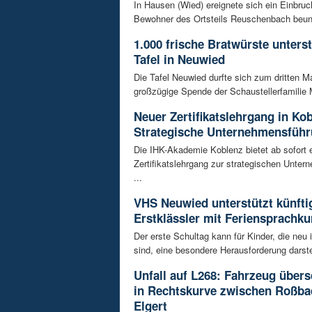
In Hausen (Wied) ereignete sich ein Einbruch
Bewohner des Ortsteils Reuschenbach beunru
1.000 frische Bratwürste unters
Tafel in Neuwied
Die Tafel Neuwied durfte sich zum dritten Ma
großzügige Spende der Schaustellerfamilie 
Neuer Zertifikatslehrgang in Ko
Strategische Unternehmensfüh
Die IHK-Akademie Koblenz bietet ab sofort 
Zertifikatslehrgang zur strategischen Unte
...
VHS Neuwied unterstützt künfti
Erstklässler mit Feriensprachku
Der erste Schultag kann für Kinder, die neu
sind, eine besondere Herausforderung darstel
Unfall auf L268: Fahrzeug übers
in Rechtskurve zwischen Roßba
Elgert