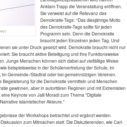
Anklam-Trapp die Veranstaltung eröffnen.
Sie verweist auf die Relevanz des
Demokratie-Tags: "Das diesjährige Motto
des Demokratie-Tags sollte für jeden
bay)
Programm sein. Denn die Demokratie
braucht jeden Einzelnen jeden Tag. Und
denen sie unter Druck gesetzt wird. Demokratie braucht nicht nur
niert. Sie braucht aktive Beteiligung und ihre Funktionsweise
n. Junge Menschen können sich dabei auf vielfältige Weise
wie beispielsweise in der Schülervertretung der Schule, im
 im Gemeinde-/Stadtrat oder bei gemeinnützigen Vereinen.
die Begeisterung für die Demokratie vermitteln und Menschen
ratie gewinnen, aber in autoritären Regimen und mit Extremisten
gt eine Keynote von Jalil Moradi zum Thema "Digitale
arrative islamistischer Akteure."
rgebnisse der Workshops betrachtet und ergänzt werden.
-Diskussion zum Mitmachen statt. Die Diskutierenden, wie Carl-