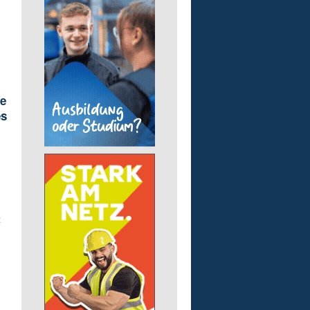
ne
es
t