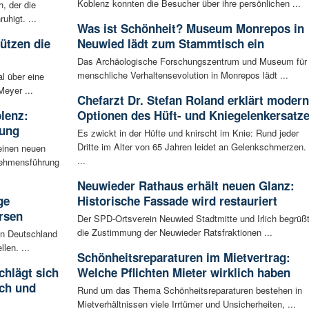
Koblenz konnten die Besucher über ihre persönlichen ...
, der die
higt. ...
Was ist Schönheit? Museum Monrepos in
tützen die
Neuwied lädt zum Stammtisch ein
Das Archäologische Forschungszentrum und Museum für
menschliche Verhaltensevolution in Monrepos lädt ...
l über eine
Meyer ...
Chefarzt Dr. Stefan Roland erklärt moder
blenz:
Optionen des Hüft- und Kniegelenkersatz
rung
Es zwickt in der Hüfte und knirscht im Knie: Rund jeder
Dritte im Alter von 65 Jahren leidet an Gelenkschmerzen.
einen neuen
...
rnehmensführung
Neuwieder Rathaus erhält neuen Glanz:
ge
Historische Fassade wird restauriert
rsen
Der SPD-Ortsverein Neuwied Stadtmitte und Irlich begrüß
die Zustimmung der Neuwieder Ratsfraktionen ...
 in Deutschland
len. ...
Schönheitsreparaturen im Mietvertrag:
chlägt sich
Welche Pflichten Mieter wirklich haben
ch und
Rund um das Thema Schönheitsreparaturen bestehen in
Mietverhältnissen viele Irrtümer und Unsicherheiten, ...