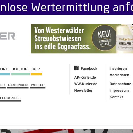
Facebook
Inserieren
EINE
KULTUR
RLP
Mediadaten
AK-Kurier.de
WW-Kurier.de
Datenschutz
BER
GEMEINDEN
WETTER
Newsletter
Impressum
Kontakt
FLUGSZIELE