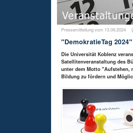
Pressemitteilung vom 13.09.2024
"DemokratieTag 2024" 
Die Universität Koblenz veran
Satellitenveranstaltung des B
unter dem Motto "Aufstehen, r
Bildung zu fördern und Möglic