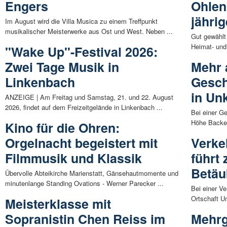
Engers
Ohlen
jähri
Im August wird die Villa Musica zu einem Treffpunkt
musikalischer Meisterwerke aus Ost und West. Neben ...
Gut gewählt
Heimat- und
"Wake Up"-Festival 2026:
Zwei Tage Musik in
Mehr 
Linkenbach
Gesch
in Un
ANZEIGE | Am Freitag und Samstag, 21. und 22. August
2026, findet auf dem Freizeitgelände in Linkenbach ...
Bei einer G
Höhe Backes
Kino für die Ohren:
Orgelnacht begeistert mit
Verke
Filmmusik und Klassik
führt
Betäu
Übervolle Abteikirche Marienstatt, Gänsehautmomente und
minutenlange Standing Ovations - Werner Parecker ...
Bei einer V
Ortschaft Un
Meisterklasse mit
Sopranistin Chen Reiss im
Mehrg