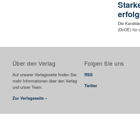
Stark
erfol
Die Kandida
(DvOE) für 
Über den Verlag
Folgen Sie uns
Auf unserer Verlagsseite finden Sie
RSS
mehr Informationen über den Verlag
Twitter
und unser Team.
Zur Verlagsseite »