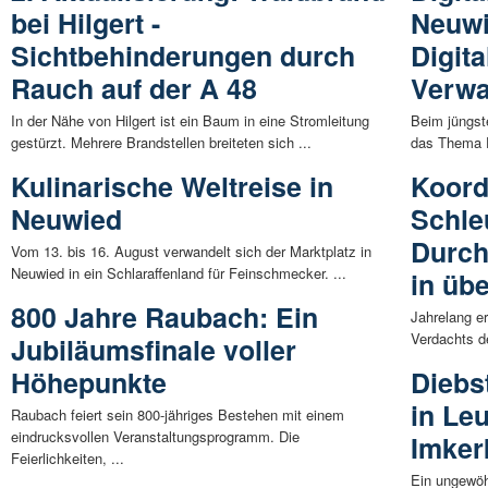
bei Hilgert -
Neuwi
Sichtbehinderungen durch
Digita
Rauch auf der A 48
Verwa
In der Nähe von Hilgert ist ein Baum in eine Stromleitung
Beim jüngs
gestürzt. Mehrere Brandstellen breiteten sich ...
das Thema Di
Kulinarische Weltreise in
Koord
Neuwied
Schle
Durc
Vom 13. bis 16. August verwandelt sich der Marktplatz in
Neuwied in ein Schlaraffenland für Feinschmecker. ...
in üb
800 Jahre Raubach: Ein
Jahrelang e
Verdachts de
Jubiläumsfinale voller
Höhepunkte
Diebs
in Leu
Raubach feiert sein 800-jähriges Bestehen mit einem
eindrucksvollen Veranstaltungsprogramm. Die
Imker
Feierlichkeiten, ...
Ein ungewöhn