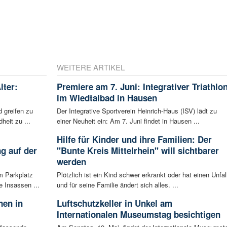
WEITERE ARTIKEL
lter:
Premiere am 7. Juni: Integrativer Triathlo
im Wiedtalbad in Hausen
 greifen zu
Der Integrative Sportverein Heinrich-Haus (ISV) lädt zu
eit zu ...
einer Neuheit ein: Am 7. Juni findet in Hausen ...
Hilfe für Kinder und ihre Familien: Der
g auf der
"Bunte Kreis Mittelrhein" will sichtbarer
werden
m Parkplatz
Plötzlich ist ein Kind schwer erkrankt oder hat einen Unfall
 Insassen ...
und für seine Familie ändert sich alles. ...
nen in
Luftschutzkeller in Unkel am
Internationalen Museumstag besichtigen