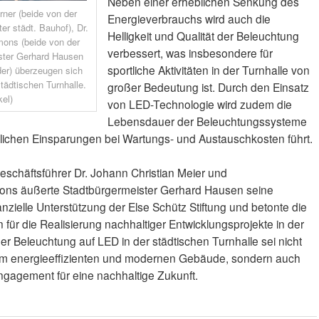
Neben einer erheblichen Senkung des
rner (beide von der
Energieverbrauchs wird auch die
er städt. Bauhof), Dr.
Helligkeit und Qualität der Beleuchtung
mons (beide von der
verbessert, was insbesondere für
ister Gerhard Hausen
sportliche Aktivitäten in der Turnhalle von
der) überzeugen sich
tädtischen Turnhalle.
großer Bedeutung ist. Durch den Einsatz
kel)
von LED-Technologie wird zudem die
Lebensdauer der Beleuchtungssysteme
eblichen Einsparungen bei Wartungs- und Austauschkosten führt.
chäftsführer Dr. Johann Christian Meier und
mons äußerte Stadtbürgermeister Gerhard Hausen seine
anzielle Unterstützung der Else Schütz Stiftung und betonte die
für die Realisierung nachhaltiger Entwicklungsprojekte in der
er Beleuchtung auf LED in der städtischen Turnhalle sei nicht
einem energieeffizienten und modernen Gebäude, sondern auch
gagement für eine nachhaltige Zukunft.