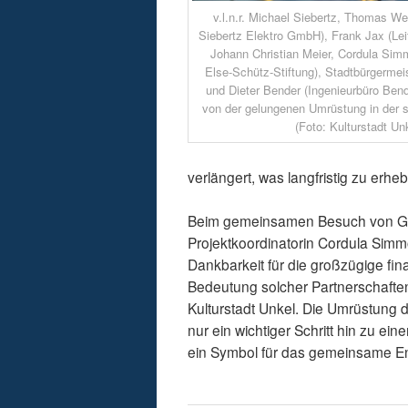
v.l.n.r. Michael Siebertz, Thomas We
Siebertz Elektro GmbH), Frank Jax (Leit
Johann Christian Meier, Cordula Sim
Else-Schütz-Stiftung), Stadtbürgerme
und Dieter Bender (Ingenieurbüro Ben
von der gelungenen Umrüstung in der s
(Foto: Kulturstadt Un
verlängert, was langfristig zu erh
Beim gemeinsamen Besuch von Ges
Projektkoordinatorin Cordula Sim
Dankbarkeit für die großzügige fin
Bedeutung solcher Partnerschaften 
Kulturstadt Unkel. Die Umrüstung d
nur ein wichtiger Schritt hin zu 
ein Symbol für das gemeinsame En