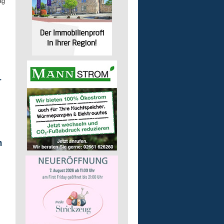
ag
r
n