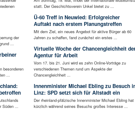
mfassende
Am Sonntag, 19. Mai, findet der Internationale Museumst
hiedenen
statt. Der Geschichtsverein Unkel bietet zu ...
Ü-60 Treff in Neuwied: Erfolgreicher
Auftakt nach erstem Planungstreffen
Mit dem Ziel, ein neues Angebot für aktive Bürger ab 60
perrung der
Jahren zu schaffen, fand zunächst ein erstes ...
rund ...
Virtuelle Woche der Chancengleichheit de
rbeiner
Agentur für Arbeit
Vom 17. bis 21. Juni wird es zehn Online-Vorträge zu
en besonderen
verschiedenen Themen rund um Aspekte der
en ...
Chancengleichheit ...
schland:
Innenminister Michael Ebling zu Besuch i
betroffen
Linz: SPD setzt sich für Altstadt ein
eutschlands
Der rheinland-pfälzische Innenminister Michael Ebling hat
r Süden ...
kürzlich während seines Besuchs großes Interesse ...