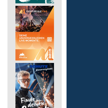
Finanz- und Lohnbuchha
(m/w/d)
Pusch AG
56242 Marienrachdorf