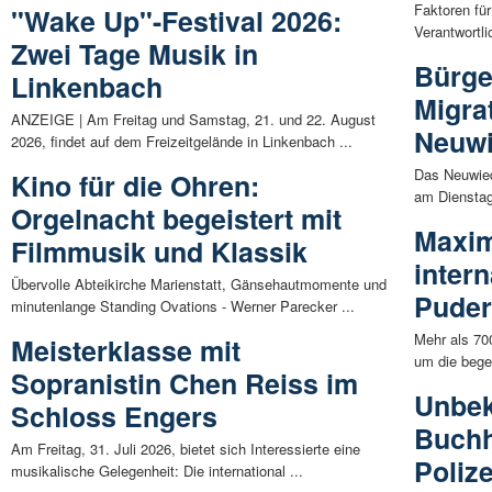
Faktoren fü
"Wake Up"-Festival 2026:
Verantwortli
Zwei Tage Musik in
Bürge
Linkenbach
Migrat
ANZEIGE | Am Freitag und Samstag, 21. und 22. August
Neuw
2026, findet auf dem Freizeitgelände in Linkenbach ...
Das Neuwied
Kino für die Ohren:
am Dienstag
Orgelnacht begeistert mit
Maxim
Filmmusik und Klassik
inter
Übervolle Abteikirche Marienstatt, Gänsehautmomente und
Pude
minutenlange Standing Ovations - Werner Parecker ...
Mehr als 70
Meisterklasse mit
um die bege
Sopranistin Chen Reiss im
Unbek
Schloss Engers
Buchh
Am Freitag, 31. Juli 2026, bietet sich Interessierte eine
Poliz
musikalische Gelegenheit: Die international ...