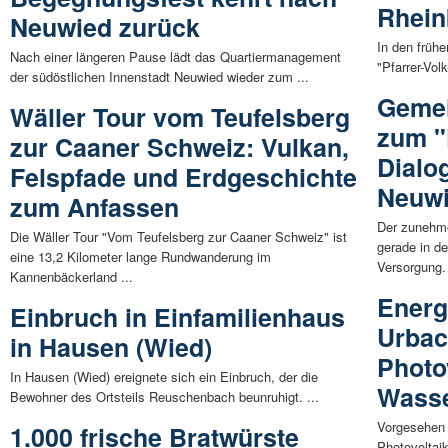
Rhein
Neuwied zurück
In den früh
Nach einer längeren Pause lädt das Quartiermanagement
"Pfarrer-Vol
der südöstlichen Innenstadt Neuwied wieder zum ...
Geme
Wäller Tour vom Teufelsberg
zum "
zur Caaner Schweiz: Vulkan,
Dialo
Felspfade und Erdgeschichte
Neuwi
zum Anfassen
Der zunehme
Die Wäller Tour "Vom Teufelsberg zur Caaner Schweiz" ist
gerade in de
eine 13,2 Kilometer lange Rundwanderung im
Versorgung. 
Kannenbäckerland ...
Energ
Einbruch in Einfamilienhaus
Urbac
in Hausen (Wied)
Photo
In Hausen (Wied) ereignete sich ein Einbruch, der die
Wasse
Bewohner des Ortsteils Reuschenbach beunruhigt. ...
Vorgesehen s
1.000 frische Bratwürste
Photovoltai