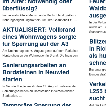
im Alter: Notwendig oder
Feuer
überflüssig?
Waldb
ausge
Immer mehr ältere Menschen in Deutschland greifen zu
Nahrungsergänzungsmitteln, um ihre Gesundheit zu ...
In der Verb
wurde am Fr
AKTUALISIERT: Vollbrand
Standortausb
eines Wohnwagens sorgte
Blitz
für Sperrung auf der A3
in Ri
Am Nachmittag des 6. August geriet auf dem Parkplatz
als h
Nentershausen ein Wohnwagen in Brand. Die Insassen ...
schne
Sanierungsarbeiten an
Bei einer g
Bordsteinen in Neuwied
Bundesstraß
starten
Verke
In Neuwied beginnen ab dem 17. August umfassende
L255 b
Sanierungsarbeiten an Bordsteinen in verschiedenen
Stadtteilen. ...
sucht
Temporäre Sperrung der
Auf der L25