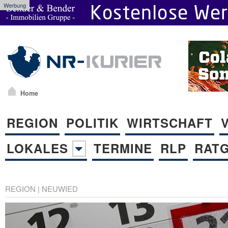
Werbung
Home
REGION
POLITIK
WIRTSCHAFT
LOKALES
TERMINE
RLP
RAT
REGION
|
NEUWIED