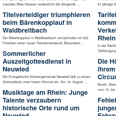
maroden Mies-Hauses verdeutlicht die dringende ...
91-jähriger
Titelverteidiger triumphieren
Tarif
beim Bärenkopplauf in
komm
Waldbreitbach
Verke
Rhein
Der Bärenkopplauf in Waldbreitbach verzeichnete mit 423
Finishern einen neuen Teilnehmerrekord. Besonders ...
In der Nach
Tarifeinigu
Sommerlicher
Auszeitgottesdienst in
Die H
Neuwied
ihrem
Circu
Die Evangelische Kirchengemeinde Neuwied lädt zu einem
Gottesdienst unter freiem Himmel ein. Am 16. August ...
Musik, Man
vom 10. bis 
Musiktage am Rhein: Junge
Talente verzaubern
Fehle
historische Orte rund um
junge
Neuwied
Fahrz