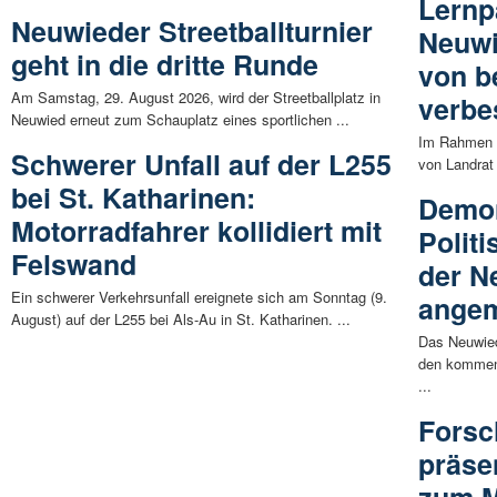
Lernp
Neuwieder Streetballturnier
Neuwi
geht in die dritte Runde
von b
Am Samstag, 29. August 2026, wird der Streetballplatz in
verbe
Neuwied erneut zum Schauplatz eines sportlichen ...
Im Rahmen e
Schwerer Unfall auf der L255
von Landrat 
bei St. Katharinen:
Demon
Motorradfahrer kollidiert mit
Polit
Felswand
der N
Ein schwerer Verkehrsunfall ereignete sich am Sonntag (9.
angem
August) auf der L255 bei Als-Au in St. Katharinen. ...
Das Neuwied
den kommend
...
Fors
präse