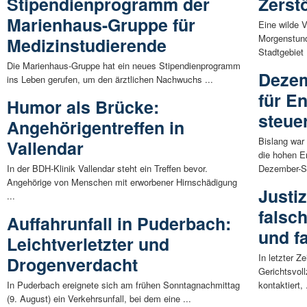
Stipendienprogramm der
Zerst
Marienhaus-Gruppe für
Eine wilde V
Morgenstund
Medizinstudierende
Stadtgebiet 
Die Marienhaus-Gruppe hat ein neues Stipendienprogramm
Dezem
ins Leben gerufen, um den ärztlichen Nachwuchs ...
für E
Humor als Brücke:
steuer
Angehörigentreffen in
Bislang war
Vallendar
die hohen E
In der BDH-Klinik Vallendar steht ein Treffen bevor.
Dezember-Sof
Angehörige von Menschen mit erworbener Hirnschädigung
Justi
...
falsc
Auffahrunfall in Puderbach:
und f
Leichtverletzter und
In letzter Z
Drogenverdacht
Gerichtsvol
In Puderbach ereignete sich am frühen Sonntagnachmittag
kontaktiert, 
(9. August) ein Verkehrsunfall, bei dem eine ...