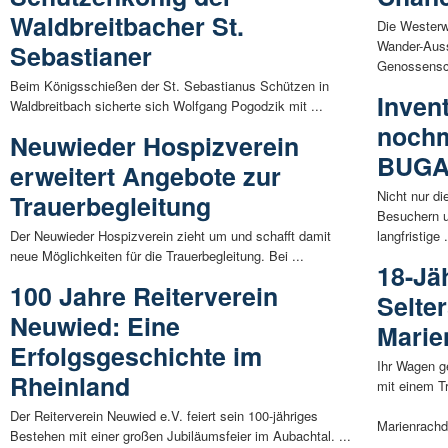
Waldbreitbacher St.
Die Westerw
Wander-Ausst
Sebastianer
Genossensch
Beim Königsschießen der St. Sebastianus Schützen in
Inven
Waldbreitbach sicherte sich Wolfgang Pogodzik mit ...
nochm
Neuwieder Hospizverein
BUG
erweitert Angebote zur
Nicht nur di
Trauerbegleitung
Besuchern u
Der Neuwieder Hospizverein zieht um und schafft damit
langfristige .
neue Möglichkeiten für die Trauerbegleitung. Bei ...
18-Jä
100 Jahre Reiterverein
Selter
Neuwied: Eine
Marie
Erfolgsgeschichte im
Ihr Wagen ge
Rheinland
mit einem 
Der Reiterverein Neuwied e.V. feiert sein 100-jähriges
Marienrachdo
Bestehen mit einer großen Jubiläumsfeier im Aubachtal. ...