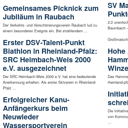
SV Ma
Gemeinsames Picknick zum
Punkt
Jubiläum in Raubach
2:2 unents
Der Verkehrs- und Verschönerungsverein Raubach lud zu
Baumbach – 
einem besonderen Ereignis ein. Bei strahlendem ...
Großmaische
Erster DSV-Talent-Punkt
Biathlon in Rheinland-Pfalz:
Hohe 
SRC Heimbach-Weis 2000
Hamme
e.V. ausgezeichnet
Winze
Der SRC Heimbach-Weis 2000 e.V. hat eine bedeutende
Das Hammers
Anerkennung erhalten. Als erster Skiverein in Rheinland-
rheinland-p
Pfalz ...
Initia
Erfolgreicher Kanu-
schre
Anfängerkurs beim
Die Initiati
Neuwieder
von Kommun
...
Wassersportverein