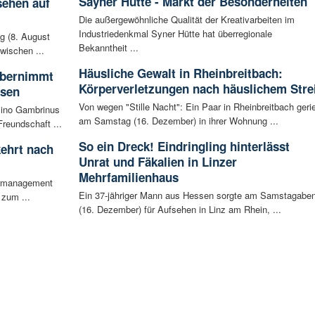
Sayner Hütte - Markt der Besonderheiten
sehen auf
Die außergewöhnliche Qualität der Kreativarbeiten im
Industriedenkmal Syner Hütte hat überregionale
g (8. August
Bekanntheit ...
wischen ...
Häusliche Gewalt in Rheinbreitbach:
 übernimmt
Körperverletzungen nach häuslichem Stre
usen
Von wegen "Stille Nacht": Ein Paar in Rheinbreitbach gerie
sino Gambrinus
am Samstag (16. Dezember) in ihrer Wohnung ...
reundschaft ...
So ein Dreck! Eindringling hinterlässt
ehrt nach
Unrat und Fäkalien in Linzer
Mehrfamilienhaus
iermanagement
Ein 37-jähriger Mann aus Hessen sorgte am Samstagabe
 zum ...
(16. Dezember) für Aufsehen in Linz am Rhein, ...