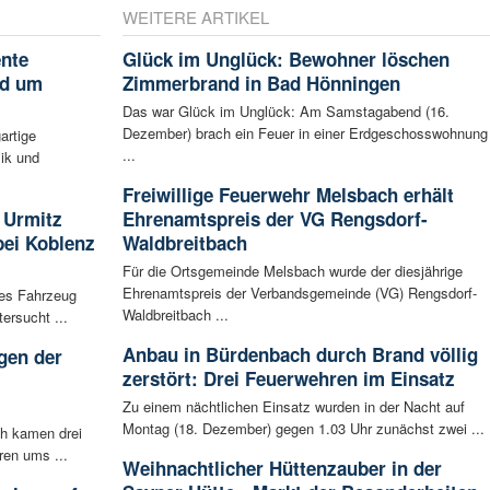
WEITERE ARTIKEL
ente
Glück im Unglück: Bewohner löschen
nd um
Zimmerbrand in Bad Hönningen
Das war Glück im Unglück: Am Samstagabend (16.
Dezember) brach ein Feuer in einer Erdgeschosswohnung
artige
...
ik und
Freiwillige Feuerwehr Melsbach erhält
 Urmitz
Ehrenamtspreis der VG Rengsdorf-
bei Koblenz
Waldbreitbach
Für die Ortsgemeinde Melsbach wurde der diesjährige
Ehrenamtspreis der Verbandsgemeinde (VG) Rengsdorf-
les Fahrzeug
Waldbreitbach ...
ersucht ...
Anbau in Bürdenbach durch Brand völlig
gen der
zerstört: Drei Feuerwehren im Einsatz
i
Zu einem nächtlichen Einsatz wurden in der Nacht auf
Montag (18. Dezember) gegen 1.03 Uhr zunächst zwei ...
ch kamen drei
ren ums ...
Weihnachtlicher Hüttenzauber in der