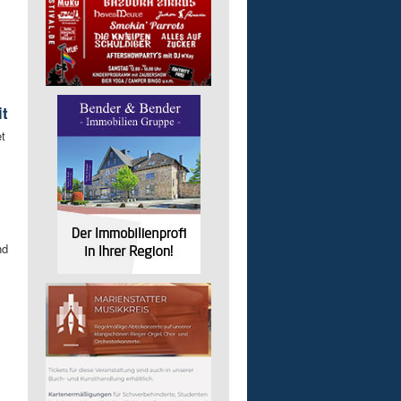
it
t
nd