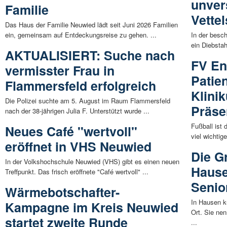
unver
Familie
Vette
Das Haus der Familie Neuwied lädt seit Juni 2026 Familien
ein, gemeinsam auf Entdeckungsreise zu gehen. ...
In der besc
ein Diebstah
AKTUALISIERT: Suche nach
FV En
vermisster Frau in
Patien
Flammersfeld erfolgreich
Klini
Die Polizei suchte am 5. August im Raum Flammersfeld
Präse
nach der 38-jährigen Julia F. Unterstützt wurde ...
Fußball ist
Neues Café "wertvoll"
viel wichtig
eröffnet in VHS Neuwied
Die G
In der Volkshochschule Neuwied (VHS) gibt es einen neuen
Hause
Treffpunkt. Das frisch eröffnete "Café wertvoll" ...
Senio
Wärmebotschafter-
In Hausen k
Kampagne im Kreis Neuwied
Ort. Sie ne
startet zweite Runde
...