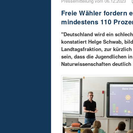
Pressemitteilung vom 06.12.2023
Freie Wähler fordern 
mindestens 110 Proze
"Deutschland wird ein schlecht
konstatiert Helge Schwab, bi
Landtagsfraktion, zur kürzlich
sein, dass die Jugendlichen i
Naturwissenschaften deutlich 