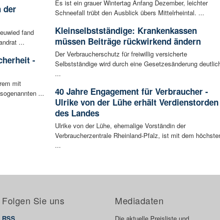
Es ist ein grauer Wintertag Anfang Dezember, leichter
 der
Schneefall trübt den Ausblick übers Mittelrheintal. ...
Kleinselbstständige: Krankenkassen
Neuwied fand
müssen Beiträge rückwirkend ändern
ndrat ...
Der Verbraucherschutz für freiwillig versicherte
herheit -
Selbstständige wird durch eine Gesetzesänderung deutlic
...
rem mit
40 Jahre Engagement für Verbraucher -
 sogenannten ...
Ulrike von der Lühe erhält Verdienstorden
des Landes
Ulrike von der Lühe, ehemalige Vorständin der
Verbraucherzentrale Rheinland-Pfalz, ist mit dem höchste
...
Folgen Sie uns
Mediadaten
RSS
Die aktuelle Preisliste und