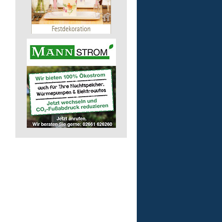
Auslieferungsfahrer/-in
für Mittagessen
Lebenshilfe im Landkreis Altenk
GmbH
57632 Flammersfeld