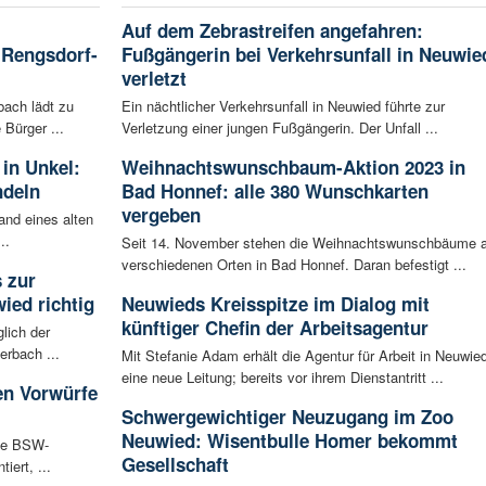
Auf dem Zebrastreifen angefahren:
 Rengsdorf-
Fußgängerin bei Verkehrsunfall in Neuwie
verletzt
ach lädt zu
Ein nächtlicher Verkehrsunfall in Neuwied führte zur
 Bürger ...
Verletzung einer jungen Fußgängerin. Der Unfall ...
in Unkel:
Weihnachtswunschbaum-Aktion 2023 in
ndeln
Bad Honnef: alle 380 Wunschkarten
vergeben
and eines alten
..
Seit 14. November stehen die Weihnachtswunschbäume 
verschiedenen Orten in Bad Honnef. Daran befestigt ...
s zur
ied richtig
Neuwieds Kreisspitze im Dialog mit
künftiger Chefin der Arbeitsagentur
lich der
erbach ...
Mit Stefanie Adam erhält die Agentur für Arbeit in Neuwie
eine neue Leitung; bereits vor ihrem Dienstantritt ...
en Vorwürfe
Schwergewichtiger Neuzugang im Zoo
Neuwied: Wisentbulle Homer bekommt
Die BSW-
Gesellschaft
iert, ...