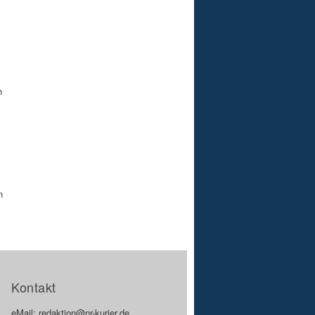
h
n
Kontakt
eMail: redaktion@nr-kurier.de