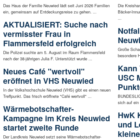
Das Haus der Familie Neuwied lädt seit Juni 2026 Familien
Die Kreisha
ein, gemeinsam auf Entdeckungsreise zu gehen. ...
Bäcker-Innu
...
AKTUALISIERT: Suche nach
Notfa
vermisster Frau in
Neuwi
Flammersfeld erfolgreich
Große Schad
Die Polizei suchte am 5. August im Raum Flammersfeld
besondere H
nach der 38-jährigen Julia F. Unterstützt wurde ...
Kann 
Neues Café "wertvoll"
USC M
eröffnet in VHS Neuwied
Punkt
In der Volkshochschule Neuwied (VHS) gibt es einen neuen
Treffpunkt. Das frisch eröffnete "Café wertvoll" ...
BUNDESLIGA 
sich auf ein
Wärmebotschafter-
HwK K
Kampagne im Kreis Neuwied
und L
startet zweite Runde
klein
Der Landkreis Neuwied setzt seine Wärmebotschafter-