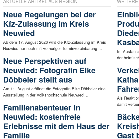
AKTUELLE ARTIKEL AUS REGION
WEITERE
Neue Regelungen bei der
Einbli
Kfz-Zulassung im Kreis
Produ
Neuwied
Diede
Kasba
Ab dem 17. August 2026 wird die Kfz-Zulassung im Kreis
Neuwied nur noch mit vorheriger Terminvereinbarung ...
Im Austausc
der heimisc
Neue Perspektiven auf
Neuwied: Fotografin Elke
Verke
Döbbeler stellt aus
Katha
Fahre
Am 11. August eröffnet die Fotografin Elke Döbbeler eine
Ausstellung in der Volkshochschule Neuwied. ...
Als Reaktio
damit verbu
Familienabenteuer in
Neuwied: kostenfreie
Bäcke
Erlebnisse mit dem Haus der
Kreis
Familie
Gast 