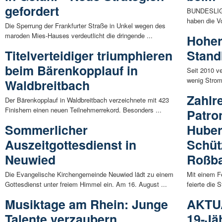
gefordert
BUNDESLIGA
haben die Vo
Die Sperrung der Frankfurter Straße in Unkel wegen des
maroden Mies-Hauses verdeutlicht die dringende ...
Hoher
Titelverteidiger triumphieren
Stan
beim Bärenkopplauf in
Seit 2010 ve
wenig Strom
Waldbreitbach
Zahlr
Der Bärenkopplauf in Waldbreitbach verzeichnete mit 423
Finishern einen neuen Teilnehmerrekord. Besonders ...
Patron
Sommerlicher
Huber
Auszeitgottesdienst in
Schüt
Neuwied
Roßb
Die Evangelische Kirchengemeinde Neuwied lädt zu einem
Mit einem F
Gottesdienst unter freiem Himmel ein. Am 16. August ...
feierte die
Musiktage am Rhein: Junge
AKTUA
Talente verzaubern
19-Jä