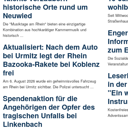
historische Orte rund um
wohlb
Neuwied
Seit Mittwo
Straßenhaus 
Die "Musiktage am Rhein" bieten eine einzigartige
Kombination aus hochkarätiger Kammermusik und
Enger
historisch ...
Infor
Aktualisiert: Nach dem Auto
zum E
bei Urmitz legt der Rhein
Die Soziald
Bazooka-Rakete bei Koblenz
Veranstaltun
frei
Leser
Am 6. August 2026 wurde ein geheimnisvolles Fahrzeug
in de
am Rhein bei Urmitz sichtbar. Die Polizei untersucht ...
"Ein 
Spendenaktion für die
Instr
Angehörigen der Opfer des
Kostenfreie
tragischen Unfalls bei
Adventssams
Linkenbach