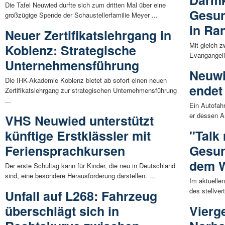
Darmk
Die Tafel Neuwied durfte sich zum dritten Mal über eine
Gesun
großzügige Spende der Schaustellerfamilie Meyer ...
in R
Neuer Zertifikatslehrgang in
Mit gleich z
Koblenz: Strategische
Evangangeli
Unternehmensführung
Neuwi
Die IHK-Akademie Koblenz bietet ab sofort einen neuen
endet 
Zertifikatslehrgang zur strategischen Unternehmensführung
...
Ein Autofahr
er dessen A
VHS Neuwied unterstützt
künftige Erstklässler mit
"Talk 
Feriensprachkursen
Gesun
dem W
Der erste Schultag kann für Kinder, die neu in Deutschland
sind, eine besondere Herausforderung darstellen. ...
Im aktuelle
des stellver
Unfall auf L268: Fahrzeug
überschlägt sich in
Vierge