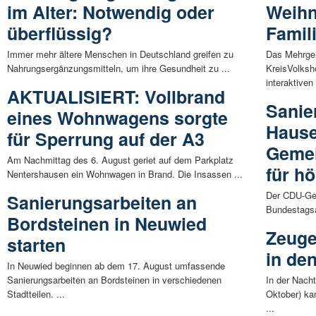
im Alter: Notwendig oder
Weihn
überflüssig?
Famil
Immer mehr ältere Menschen in Deutschland greifen zu
Das Mehrgen
Nahrungsergänzungsmitteln, um ihre Gesundheit zu ...
KreisVolksh
interaktiven 
AKTUALISIERT: Vollbrand
Sanie
eines Wohnwagens sorgte
Haus
für Sperrung auf der A3
Gemei
Am Nachmittag des 6. August geriet auf dem Parkplatz
für h
Nentershausen ein Wohnwagen in Brand. Die Insassen ...
Der CDU-Ge
Sanierungsarbeiten an
Bundestagsa
Bordsteinen in Neuwied
Zeuge
starten
in de
In Neuwied beginnen ab dem 17. August umfassende
Sanierungsarbeiten an Bordsteinen in verschiedenen
In der Nach
Stadtteilen. ...
Oktober) ka
...