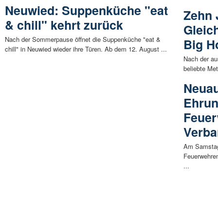
Neuwied: Suppenküche "eat
Zehn 
& chill" kehrt zurück
Gleic
Nach der Sommerpause öffnet die Suppenküche "eat &
Big H
chill" in Neuwied wieder ihre Türen. Ab dem 12. August ...
Nach der au
beliebte Met
Neua
Ehrun
Feuer
Verb
Am Samstagn
Feuerwehren
...