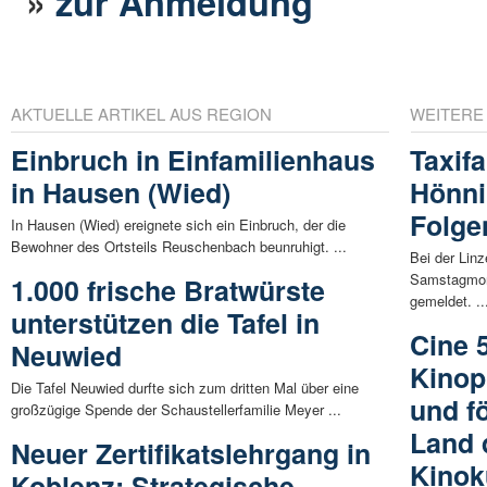
»
zur Anmeldung
AKTUELLE ARTIKEL AUS REGION
WEITERE
Einbruch in Einfamilienhaus
Taxif
in Hausen (Wied)
Hönni
Folge
In Hausen (Wied) ereignete sich ein Einbruch, der die
Bewohner des Ortsteils Reuschenbach beunruhigt. ...
Bei der Linz
Samstagmorg
1.000 frische Bratwürste
gemeldet. ..
unterstützen die Tafel in
Cine 
Neuwied
Kinop
Die Tafel Neuwied durfte sich zum dritten Mal über eine
und f
großzügige Spende der Schaustellerfamilie Meyer ...
Land d
Neuer Zertifikatslehrgang in
Kinok
Koblenz: Strategische