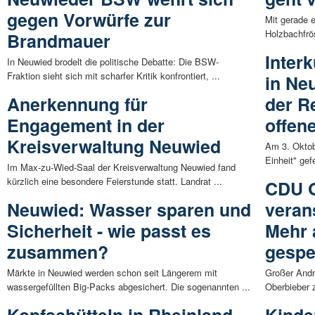
gegen Vorwürfe zur
Mit gerade e
Holzbachfrös
Brandmauer
Inter
In Neuwied brodelt die politische Debatte: Die BSW-
Fraktion sieht sich mit scharfer Kritik konfrontiert, ...
in Ne
Anerkennung für
der R
Engagement in der
offen
Kreisverwaltung Neuwied
Am 3. Oktob
Einheit" gef
Im Max-zu-Wied-Saal der Kreisverwaltung Neuwied fand
kürzlich eine besondere Feierstunde statt. Landrat ...
CDU O
Neuwied: Wasser sparen und
verans
Sicherheit - wie passt es
Mehr 
zusammen?
gespe
Märkte in Neuwied werden schon seit Längerem mit
Großer Andr
wassergefüllten Big-Packs abgesichert. Die sogenannten ...
Oberbieber 
Kopfschütteln in Rheinland-
Kinde