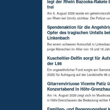
legt der Rhein Bazooka-Rakete 
frei
Am 6. August 2026 wurde ein geheimnisvol
am Rhein bei Urmitz sichtbar. Die Polizei unt
Spendenaktion für die Angehöri
Opfer des tragischen Unfalls be
Linkenbach
Bei einem schweren Autounfall in Linkenba
junge Menschen im Alter von 19 und 16 Jah
Kuscheltier-Delfin sorgt für Auf
der L98
Ein ungewöhnlicher Fund sorgte am Samsta
2026) für Aufregung auf der Landstraße 98 z
Gitarrenvirtuose Vicente Patíz
Konzertabend in Höhr-Grenzha
Am 14. August 2026 zeigt sich im Musikca
in Höhr-Grenzhausen die Bedeutung echter F
Familien- und Begegnungsfest k