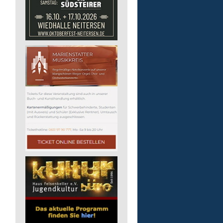
Bildungsbegleitung (m/
Lebenshilfe im Landkreis Altenk
GmbH
57610 Altenkirchen (Westerwald