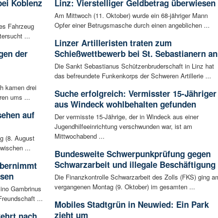
bei Koblenz
Linz: Vierstelliger Geldbetrag überwiesen
Am Mittwoch (11. Oktober) wurde ein 68-jähriger Mann
Opfer einer Betrugsmasche durch einen angeblichen ...
les Fahrzeug
ersucht ...
Linzer Artilleristen traten zum
gen der
Schießwettbewerb bei St. Sebastianern an
i
Die Sankt Sebastianus Schützenbruderschaft in Linz hat
das befreundete Funkenkorps der Schweren Artillerie ...
ch kamen drei
Suche erfolgreich: Vermisster 15-Jähriger
ren ums ...
aus Windeck wohlbehalten gefunden
sehen auf
Der vermisste 15-Jährige, der in Windeck aus einer
Jugendhilfeeinrichtung verschwunden war, ist am
Mittwochabend ...
g (8. August
wischen ...
Bundesweite Schwerpunkprüfung gegen
Schwarzarbeit und illegale Beschäftigung
 übernimmt
usen
Die Finanzkontrolle Schwarzarbeit des Zolls (FKS) ging a
vergangenen Montag (9. Oktober) im gesamten ...
sino Gambrinus
reundschaft ...
Mobiles Stadtgrün in Neuwied: Ein Park
zieht um
ehrt nach