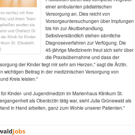
einer ambulanten pädiatrischen
on rechts) mit ihrer
Versorgung an. Dies reicht von
chts) und ihrem Team
Vorsorgeuntersuchungen über Impfungen
geheißen wurden sie
bis hin zur Akutbehandlung.
stor und Chefarzt Dr.
Selbstverständlich stehen sämtliche
der Klinik für Kinder-
Diagnoseverfahren zur Verfügung. Die
ikum St. Elisabeth.
)
45-jährige Medizinerin freut sich sehr über
die Praxisübernahme und dass der
rsorgung der Kinder liegt mir sehr am Herzen," sagt die Ärztin.
en wichtigen Beitrag in der medizinischen Versorgung von
und Kreis leisten."
k für Kinder- und Jugendmedizin im Marienhaus Klinikum St.
 Vergangenheit als Oberärztin tätig war, sieht Julia Grünewald als
 Hand in Hand arbeiten, ganz zum Wohle unserer Patienten."
wald
Jobs