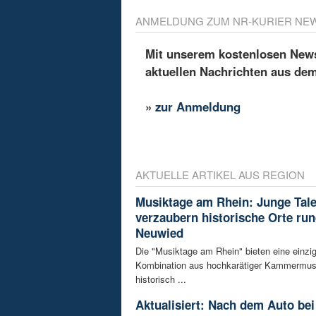
ANMELDUNG ZUM NR-KURIER NE
Mit unserem kostenlosen Newsl
aktuellen Nachrichten aus de
»
zur Anmeldung
AKTUELLE ARTIKEL AUS REGION
Musiktage am Rhein: Junge Tal
verzaubern historische Orte ru
Neuwied
Die "Musiktage am Rhein" bieten eine einzig
Kombination aus hochkarätiger Kammermus
historisch ...
Aktualisiert: Nach dem Auto bei