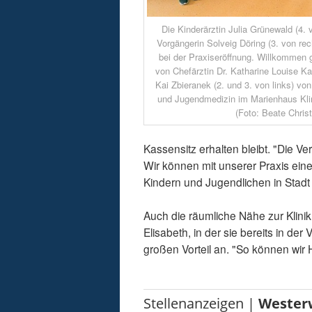
Die Kinderärztin Julia Grünewald (4. v
Vorgängerin Solveig Döring (3. von re
bei der Praxiseröffnung. Willkommen 
von Chefärztin Dr. Katharine Louise Ka
Kai Zbieranek (2. und 3. von links) von 
und Jugendmedizin im Marienhaus Klin
(Foto: Beate Christ
Kassensitz erhalten bleibt. "Die Ve
Wir können mit unserer Praxis ein
Kindern und Jugendlichen in Stadt 
Auch die räumliche Nähe zur Klini
Elisabeth, in der sie bereits in der
großen Vorteil an. "So können wir
Stellenanzeigen |
Wester