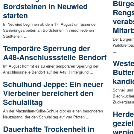
Bürge
Bordsteinen in Neuwied
Rengs
starten
verab
In Neuwied beginnen ab dem 17. August umfassende
Mitar
Sanierungsarbeiten an Bordsteinen in verschiedenen
Stadtteilen. ...
Der Bürgerm
Waldbreitba
Temporäre Sperrung der
...
A48-Anschlussstelle Bendorf
Weste
Im August kommt es zu einer temporären Sperrung der
Butte
Anschlussstelle Bendorf auf der A48. Hintergrund ...
kandi
Schulhund Jeppe: Ein neuer
Schnell und 
Vierbeiner bereichert den
Blechkuchen
Schulalltag
Zuckerglasur
An der Maximilian-Kolbe-Schule gibt es einen besonderen
Herde
Neuzugang, der den Schulalltag auf vier Pfoten ...
geziel
Dauerhafte Trockenheit in
wenig