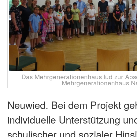
Das Mehrgenerationenhaus lud zur Absch
Mehrgenerationenhaus N
Neuwied. Bei dem Projekt ge
individuelle Unterstützung un
schulischer und sozialer Hin