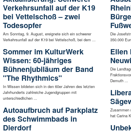
Verkehrsunfall auf der K19
Rhein
bei Vettelschoß – zwei
Bürger
Todesopfer
Fußwe
Am Sonntag, 9. August, ereignete sich ein schwerer
Die Josefst
Verkehrsunfall auf der K19 bei Vettelschoß, bei dem ...
350.000 Eur
Sommer im KulturWerk
Ellen
Wissen: 60-jähriges
Neuw
Bühnenjubiläum der Band
Die Landtag
Fraktionsvo
"The Rhythmics"
Demuth ...
In Wissen bildeten sich in den 60er Jahren des letzten
Liber
Jahrhunderts zahlreiche Jugendgruppen mit
unterschiedlichen ...
Sägew
Autoaufbruch auf Parkplatz
Zusammen m
hat Carina K
des Schwimmbads in
Dierdorf
Unbek