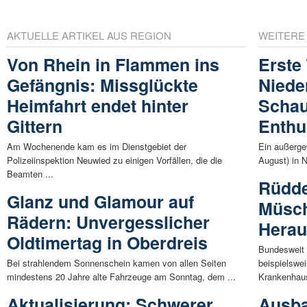
AKTUELLE ARTIKEL AUS REGION
WEITERE
Von Rhein in Flammen ins
Erste
Gefängnis: Missglückte
Niede
Heimfahrt endet hinter
Schau
Gittern
Enthu
Am Wochenende kam es im Dienstgebiet der
Ein außerge
Polizeiinspektion Neuwied zu einigen Vorfällen, die die
August) in N
Beamten ...
Rüdde
Glanz und Glamour auf
Müsch
Rädern: Unvergesslicher
Herau
Oldtimertag in Oberdreis
Bundesweit 
Bei strahlendem Sonnenschein kamen von allen Seiten
beispielswe
mindestens 20 Jahre alte Fahrzeuge am Sonntag, dem ...
Krankenhaus
Aktualisierung: Schwerer
Ausba