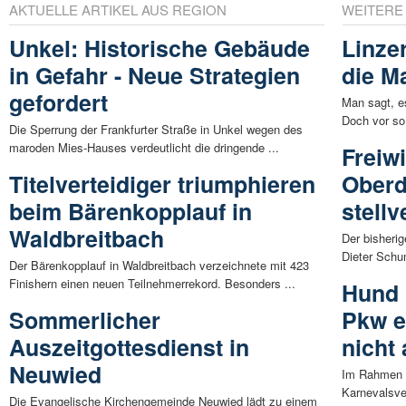
AKTUELLE ARTIKEL AUS REGION
WEITERE
Unkel: Historische Gebäude
Linze
in Gefahr - Neue Strategien
die M
gefordert
Man sagt, es
Doch vor so 
Die Sperrung der Frankfurter Straße in Unkel wegen des
maroden Mies-Hauses verdeutlicht die dringende ...
Freiw
Titelverteidiger triumphieren
Oberd
beim Bärenkopplauf in
stell
Waldbreitbach
Der bisherig
Dieter Schu
Der Bärenkopplauf in Waldbreitbach verzeichnete mit 423
Finishern einen neuen Teilnehmerrekord. Besonders ...
Hund 
Sommerlicher
Pkw e
Auszeitgottesdienst in
nicht 
Neuwied
Im Rahmen e
Karnevalsve
Die Evangelische Kirchengemeinde Neuwied lädt zu einem