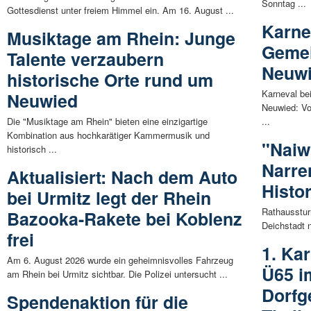
Sonntag ...
Gottesdienst unter freiem Himmel ein. Am 16. August ...
Karne
Musiktage am Rhein: Junge
Gemei
Talente verzaubern
Neuw
historische Orte rund um
Karneval be
Neuwied
Neuwied: Vo
Die "Musiktage am Rhein" bieten eine einzigartige
...
Kombination aus hochkarätiger Kammermusik und
"Naiw
historisch ...
Narre
Aktualisiert: Nach dem Auto
Histo
bei Urmitz legt der Rhein
Rathausstur
Bazooka-Rakete bei Koblenz
Deichstadt n
frei
1. Ka
Am 6. August 2026 wurde ein geheimnisvolles Fahrzeug
Ü65 i
am Rhein bei Urmitz sichtbar. Die Polizei untersucht ...
Dorfg
Spendenaktion für die