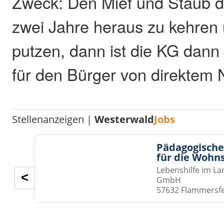
Zweck: Den Mief und Staub 
zwei Jahre heraus zu kehren
putzen, dann ist die KG dann
für den Bürger von direktem 
Stellenanzeigen |
Westerwald
Jobs
Pädagogische
für die Wohn
Lebenshilfe im La
<
GmbH
57632 Flammersf