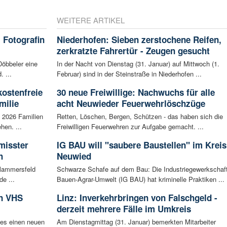
WEITERE ARTIKEL
 Fotografin
Niederhofen: Sieben zerstochene Reifen,
zerkratzte Fahrertür - Zeugen gesucht
Döbbeler eine
In der Nacht von Dienstag (31. Januar) auf Mittwoch (1.
 ...
Februar) sind in der Steinstraße in Niederhofen ...
kostenfreie
30 neue Freiwillige: Nachwuchs für alle
milie
acht Neuwieder Feuerwehrlöschzüge
i 2026 Familien
Retten, Löschen, Bergen, Schützen - das haben sich die
hen. ...
Freiwilligen Feuerwehren zur Aufgabe gemacht. ...
misster
IG BAU will "saubere Baustellen" im Kreis
h
Neuwied
Flammersfeld
Schwarze Schafe auf dem Bau: Die Industriegewerkschaf
de ...
Bauen-Agrar-Umwelt (IG BAU) hat kriminelle Praktiken ...
in VHS
Linz: Inverkehrbringen von Falschgeld -
derzeit mehrere Fälle im Umkreis
 es einen neuen
Am Dienstagmittag (31. Januar) bemerkten Mitarbeiter