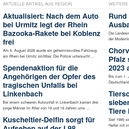
AKTUELLE ARTIKEL AUS REGION
WEITERE
Aktualisiert: Nach dem Auto
Rund 
bei Urmitz legt der Rhein
Ausba
Bazooka-Rakete bei Koblenz
Die Landesr
der Moderni
frei
Chorv
Am 6. August 2026 wurde ein geheimnisvolles Fahrzeug
am Rhein bei Urmitz sichtbar. Die Polizei untersucht ...
Pfalz
Spendenaktion für die
2023 
Angehörigen der Opfer des
Bis zum 1. 
Deutschland
tragischen Unfalls bei
Linkenbach
Tiers
siebe
Bei einem schweren Autounfall in Linkenbach kamen drei
junge Männer im Alter von 19 und 16 Jahren ums ...
Tiere 
Kuscheltier-Delfin sorgt für
Seit 1985 s
Helfer mit 
Aufsehen auf der L98