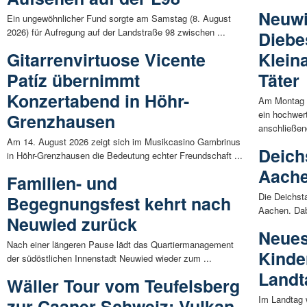
Neuwi
Ein ungewöhnlicher Fund sorgte am Samstag (8. August
2026) für Aufregung auf der Landstraße 98 zwischen ...
Diebe
Gitarrenvirtuose Vicente
Klein
Patíz übernimmt
Täter
Konzertabend in Höhr-
Am Montag 
ein hochwer
Grenzhausen
anschließend
Am 14. August 2026 zeigt sich im Musikcasino Gambrinus
Deich
in Höhr-Grenzhausen die Bedeutung echter Freundschaft ...
Aache
Familien- und
Die Deichsta
Begegnungsfest kehrt nach
Aachen. Dabe
Neuwied zurück
Neues
Nach einer längeren Pause lädt das Quartiermanagement
Kinde
der südöstlichen Innenstadt Neuwied wieder zum ...
Landt
Wäller Tour vom Teufelsberg
Im Landtag 
zur Caaner Schweiz: Vulkan,