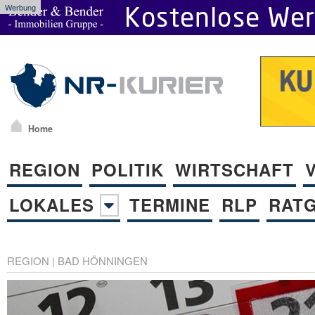
Werbung
Home
REGION
POLITIK
WIRTSCHAFT
LOKALES
TERMINE
RLP
RAT
REGION
|
BAD HÖNNINGEN