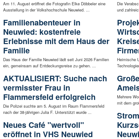
Am 11. August eröffnet die Fotografin Elke Döbbeler eine
Die Verabsc
Ausstellung in der Volkshochschule Neuwied. ...
und zahlrei
Familienabenteuer in
Proje
Neuwied: kostenfreie
Wirts
Erlebnisse mit dem Haus der
Kreis
Familie
Firme
Das Haus der Familie Neuwied lädt seit Juni 2026 Familien
Heimische U
ein, gemeinsam auf Entdeckungsreise zu gehen. ...
Technologie
AKTUALISIERT: Suche nach
Große
vermisster Frau in
Amei
Flammersfeld erfolgreich
Mehrere Woc
mit dem groß
Die Polizei suchte am 5. August im Raum Flammersfeld
nach der 38-jährigen Julia F. Unterstützt wurde ...
Strom
Neues Café "wertvoll"
Kurzs
eröffnet in VHS Neuwied
Neuwi