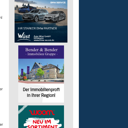
hl
er
er