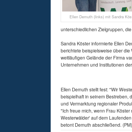
Ellen Demuth (links) mit Sandra Köst
unterschiedlichen Zielgruppen, di
Sandra Köster informierte Ellen Dem
berichtete beispielsweise über di
weitläufigen Gelände der Firma va
Unternehmen und Institutionen d
Ellen Demuth stellt fest: "Wir West
beispielhaft in seinem Bestreben,
und Vermarktung regionaler Produkt
"Ich freue mich, wenn Frau Köster 
Westerwälder' auf dem Laufenden hä
betont Demuth abschließend. (PM