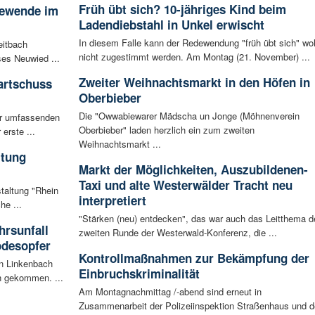
Früh übt sich? 10-jähriges Kind beim
iewende im
Ladendiebstahl in Unkel erwischt
In diesem Falle kann der Redewendung "früh übt sich" wo
eitbach
nicht zugestimmt werden. Am Montag (21. November) ...
ses Neuwied ...
Zweiter Weihnachtsmarkt in den Höfen in
artschuss
Oberbieber
Die "Owwabiewarer Mädscha un Jonge (Möhnenverein
ur umfassenden
Oberbieber" laden herzlich ein zum zweiten
erste ...
Weihnachtsmarkt ...
ltung
Markt der Möglichkeiten, Auszubildenen-
Taxi und alte Westerwälder Tracht neu
staltung "Rhein
interpretiert
he ...
"Stärken (neu) entdecken", das war auch das Leitthema d
rsunfall
zweiten Runde der Westerwald-Konferenz, die ...
odesopfer
Kontrollmaßnahmen zur Bekämpfung der
en Linkenbach
Einbruchskriminalität
n gekommen. ...
Am Montagnachmittag /-abend sind erneut in
Zusammenarbeit der Polizeiinspektion Straßenhaus und d