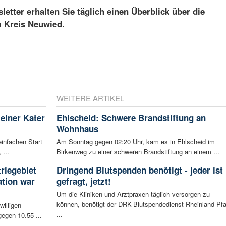
etter erhalten Sie täglich einen Überblick über die
m Kreis Neuwied.
WEITERE ARTIKEL
leiner Kater
Ehlscheid: Schwere Brandstiftung an
Wohnhaus
infachen Start
Am Sonntag gegen 02:20 Uhr, kam es in Ehlscheid im
 ...
Birkenweg zu einer schweren Brandstiftung an einem ...
riegebiet
Dringend Blutspenden benötigt - jeder ist
tion war
gefragt, jetzt!
Um die Kliniken und Arztpraxen täglich versorgen zu
können, benötigt der DRK-Blutspendedienst Rheinland-Pfa
willigen
...
egen 10.55 ...