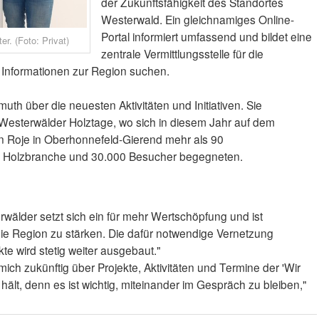
der Zukunftsfähigkeit des Standortes
Westerwald. Ein gleichnamiges Online-
Portal informiert umfassend und bildet eine
er. (Foto: Privat)
zentrale Vermittlungsstelle für die
e Informationen zur Region suchen.
uth über die neuesten Aktivitäten und Initiativen. Sie
e Westerwälder Holztage, wo sich in diesem Jahr auf dem
n Roje in Oberhonnefeld-Gierend mehr als 90
er Holzbranche und 30.000 Besucher begegneten.
erwälder setzt sich ein für mehr Wertschöpfung und ist
 die Region zu stärken. Die dafür notwendige Vernetzung
e wird stetig weiter ausgebaut."
mich zukünftig über Projekte, Aktivitäten und Termine der 'Wir
lt, denn es ist wichtig, miteinander im Gespräch zu bleiben,"
)