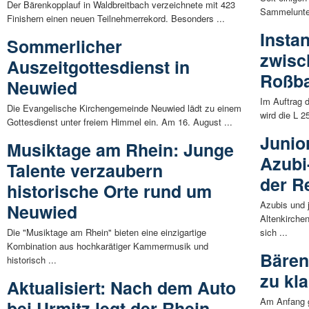
Der Bärenkopplauf in Waldbreitbach verzeichnete mit 423
Sammelunterk
Finishern einen neuen Teilnehmerrekord. Besonders ...
Insta
Sommerlicher
zwisc
Auszeitgottesdienst in
Roßba
Neuwied
Im Auftrag 
Die Evangelische Kirchengemeinde Neuwied lädt zu einem
wird die L 
Gottesdienst unter freiem Himmel ein. Am 16. August ...
Junio
Musiktage am Rhein: Junge
Azubi
Talente verzaubern
der R
historische Orte rund um
Azubis und 
Neuwied
Altenkirche
Die "Musiktage am Rhein" bieten eine einzigartige
sich ...
Kombination aus hochkarätiger Kammermusik und
Bären
historisch ...
zu kl
Aktualisiert: Nach dem Auto
Am Anfang g
bei Urmitz legt der Rhein