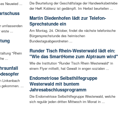
Die Beurteilung der Geschäftslage der Handwerksbetriebe
ses Neuwied ...
der HwK Koblenz ist gedämpft. Im Herbst beurteilen ...
artschuss
Martin Diedenhofen lädt zur Telefon-
Sprechstunde ein
ur umfassenden
Am Montag, 24. Oktober, findet die nächste telefonische
erste ...
Bürgersprechstunde des heimischen
ltung
Bundestagsabgeordneten ...
Runder Tisch Rhein-Westerwald lädt ein:
staltung "Rhein
"Wie das SmartHome zum Alptraum wird"
he ...
Wie die Institution "Runder Tisch Rhein Westerwald" in
rsunfall
einem Flyer mitteilt, hat Gewalt in engen sozialen ...
odesopfer
Endometriose Selbsthilfegruppe
en Linkenbach
Westerwald mit buntem
n gekommen. ...
Jahresabschlussprogramm
Die Endometriose Selbsthilfegruppe Westerwald, welche
sich regulär jeden dritten Mittwoch im Monat in ...