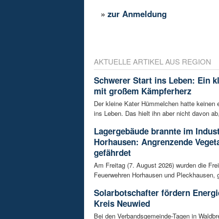
»
zur Anmeldung
AKTUELLE ARTIKEL AUS REGION
Schwerer Start ins Leben: Ein k
mit großem Kämpferherz
Der kleine Kater Hümmelchen hatte keinen e
ins Leben. Das hielt ihn aber nicht davon ab,
Lagergebäude brannte im Indust
Horhausen: Angrenzende Vegeta
gefährdet
Am Freitag (7. August 2026) wurden die Frei
Feuerwehren Horhausen und Pleckhausen, g
Solarbotschafter fördern Energ
Kreis Neuwied
Bei den Verbandsgemeinde-Tagen in Waldbr