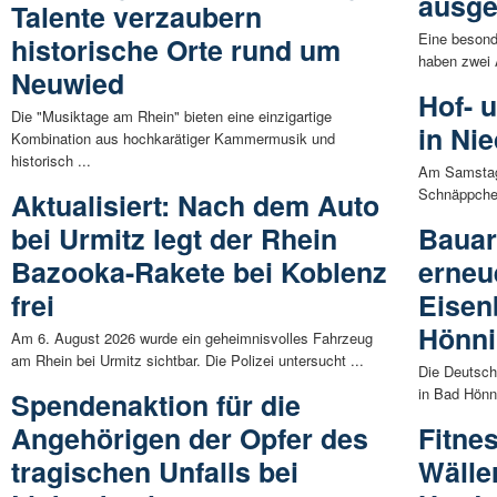
ausge
Talente verzaubern
Eine besond
historische Orte rund um
haben zwei A
Neuwied
Hof- 
Die "Musiktage am Rhein" bieten eine einzigartige
in Ni
Kombination aus hochkarätiger Kammermusik und
historisch ...
Am Samstag,
Schnäppchen
Aktualisiert: Nach dem Auto
bei Urmitz legt der Rhein
Bauar
Bazooka-Rakete bei Koblenz
erneu
frei
Eisen
Hönn
Am 6. August 2026 wurde ein geheimnisvolles Fahrzeug
am Rhein bei Urmitz sichtbar. Die Polizei untersucht ...
Die Deutsch
in Bad Hönn
Spendenaktion für die
Angehörigen der Opfer des
Fitne
tragischen Unfalls bei
Wälle