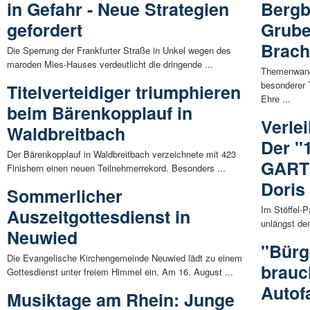
in Gefahr - Neue Strategien
Bergb
gefordert
Grube
Brac
Die Sperrung der Frankfurter Straße in Unkel wegen des
maroden Mies-Hauses verdeutlicht die dringende ...
Themenwande
besonderer
Titelverteidiger triumphieren
Ehre ...
beim Bärenkopplauf in
Verle
Waldbreitbach
Der "
Der Bärenkopplauf in Waldbreitbach verzeichnete mit 423
GART
Finishern einen neuen Teilnehmerrekord. Besonders ...
Doris
Sommerlicher
Im Stöffel-
Auszeitgottesdienst in
unlängst d
Neuwied
"Bürg
Die Evangelische Kirchengemeinde Neuwied lädt zu einem
brauc
Gottesdienst unter freiem Himmel ein. Am 16. August ...
Autof
Musiktage am Rhein: Junge