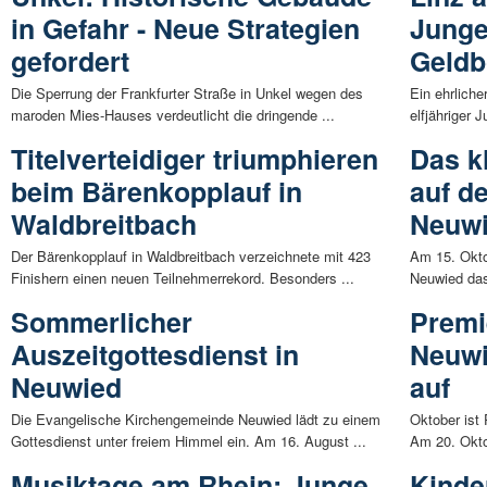
in Gefahr - Neue Strategien
Junge
gefordert
Geldb
Die Sperrung der Frankfurter Straße in Unkel wegen des
Ein ehrliche
maroden Mies-Hauses verdeutlicht die dringende ...
elfjähriger 
Titelverteidiger triumphieren
Das k
beim Bärenkopplauf in
auf d
Waldbreitbach
Neuw
Der Bärenkopplauf in Waldbreitbach verzeichnete mit 423
Am 15. Okto
Finishern einen neuen Teilnehmerrekord. Besonders ...
Neuwied das
Sommerlicher
Premi
Auszeitgottesdienst in
Neuwi
Neuwied
auf
Die Evangelische Kirchengemeinde Neuwied lädt zu einem
Oktober ist
Gottesdienst unter freiem Himmel ein. Am 16. August ...
Am 20. Okto
Musiktage am Rhein: Junge
Kinde