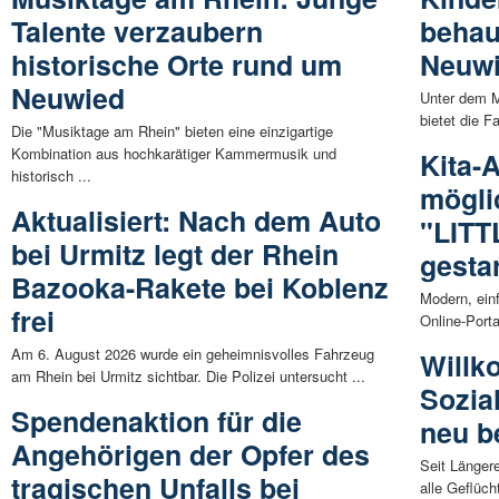
Talente verzaubern
behau
historische Orte rund um
Neuw
Neuwied
Unter dem M
bietet die F
Die "Musiktage am Rhein" bieten eine einzigartige
Kombination aus hochkarätiger Kammermusik und
Kita-
historisch ...
mögli
Aktualisiert: Nach dem Auto
"LITT
bei Urmitz legt der Rhein
gestar
Bazooka-Rakete bei Koblenz
Modern, ein
frei
Online-Port
Am 6. August 2026 wurde ein geheimnisvolles Fahrzeug
Willk
am Rhein bei Urmitz sichtbar. Die Polizei untersucht ...
Sozia
Spendenaktion für die
neu b
Angehörigen der Opfer des
Seit Länger
tragischen Unfalls bei
alle Geflüch