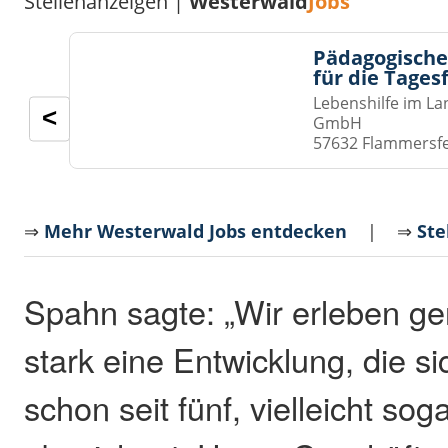
Stellenanzeigen |
Westerwald
Jobs
Pädagogische
für die Tages
Lebenshilfe im La
<
GmbH
57632 Flammersf
⇒
Mehr Westerwald Jobs entdecken
| ⇒
Ste
Spahn sagte: „Wir erleben g
stark eine Entwicklung, die si
schon seit fünf, vielleicht so