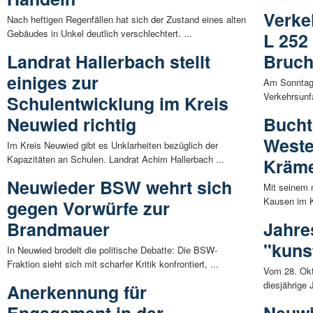
Verke
Nach heftigen Regenfällen hat sich der Zustand eines alten
Gebäudes in Unkel deutlich verschlechtert. ...
L 252
Landrat Hallerbach stellt
Bruc
einiges zur
Am Sonntagn
Verkehrsunfa
Schulentwicklung im Kreis
Neuwied richtig
Bucht
Weste
Im Kreis Neuwied gibt es Unklarheiten bezüglich der
Kapazitäten an Schulen. Landrat Achim Hallerbach ...
Kräm
Neuwieder BSW wehrt sich
Mit seinem 
Kausen im Kr
gegen Vorwürfe zur
Brandmauer
Jahre
"kuns
In Neuwied brodelt die politische Debatte: Die BSW-
Fraktion sieht sich mit scharfer Kritik konfrontiert, ...
Vom 28. Okt
diesjährige 
Anerkennung für
Engagement in der
Neuwi