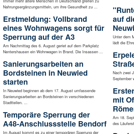
Immer mehr ältere Menschen in Deutschland greifen zu
Nahrungsergänzungsmitteln, um ihre Gesundheit zu ...
"Runt
Erstmeldung: Vollbrand
auf d
eines Wohnwagens sorgt für
Neuwi
Sperrung auf der A3
Unter dem M
lädt die Ehr
Am Nachmittag des 6. August geriet auf dem Parkplatz
Nentershausen ein Wohnwagen in Brand. Die Insassen ...
Erpel
Sanierungsarbeiten an
Straß
Bordsteinen in Neuwied
Nach zwei J
September w
starten
Erste
In Neuwied beginnen ab dem 17. August umfassende
Sanierungsarbeiten an Bordsteinen in verschiedenen
mit Of
Stadtteilen. ...
Römer
Temporäre Sperrung der
Am 18. Sept
A48-Anschlussstelle Bendorf
des Läuferst
Im August kommt es zu einer temporären Sperrung der