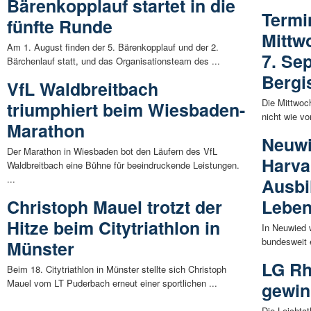
Bärenkopplauf startet in die
Termi
fünfte Runde
Mittw
Am 1. August finden der 5. Bärenkopplauf und der 2.
7. Se
Bärchenlauf statt, und das Organisationsteam des ...
Bergi
VfL Waldbreitbach
Die Mittwoc
triumphiert beim Wiesbaden-
nicht wie v
Marathon
Neuwi
Der Marathon in Wiesbaden bot den Läufern des VfL
Harva
Waldbreitbach eine Bühne für beeindruckende Leistungen.
...
Ausbi
Christoph Mauel trotzt der
Leben
Hitze beim Citytriathlon in
In Neuwied 
bundesweit 
Münster
LG Rh
Beim 18. Citytriathlon in Münster stellte sich Christoph
Mauel vom LT Puderbach erneut einer sportlichen ...
gewin
Die Leichta