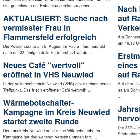
ein, gemeinsam auf Entdeckungsreise zu gehen. ...
Nach 
AKTUALISIERT: Suche nach
auf Ra
vermisster Frau in
Verke
Flammersfeld erfolgreich
Am Donnerst
um 16.13 Uhr
Die Polizei suchte am 5. August im Raum Flammersfeld
nach der 38-jährigen Julia F. Unterstützt wurde ...
Erstm
Neues Café "wertvoll"
eines
eröffnet in VHS Neuwied
auf R
In der Volkshochschule Neuwied (VHS) gibt es einen neuen
Auf dem Lkw
Treffpunkt. Das frisch eröffnete "Café wertvoll" ...
ist am Donn
...
Wärmebotschafter-
Jahrs
Kampagne im Kreis Neuwied
hervo
startet zweite Runde
Der 332. Ja
Der Landkreis Neuwied setzt seine Wärmebotschafter-
September e
Kampagne mit drei weiteren Veranstaltungen fort. ...
...