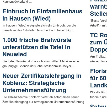
Kannenbäckerland ...
warnt
Einbruch in Einfamilienhaus
Stell
in Hausen (Wied)
"Beste Verdi
In Hausen (Wied) ereignete sich ein Einbruch, der die
Arbeit" - mi
Bewohner des Ortsteils Reuschenbach beunruhigt. ...
TC Ro
1.000 frische Bratwürste
zum Ü
unterstützen die Tafel in
Doppe
Neuwied
Am Freitag,
Die Tafel Neuwied durfte sich zum dritten Mal über eine
wieder das s
großzügige Spende der Schaustellerfamilie Meyer ...
Flori
Neuer Zertifikatslehrgang in
für 6
Koblenz: Strategische
Landk
Unternehmensführung
Wie die IG B
Die IHK-Akademie Koblenz bietet ab sofort einen neuen
für die rund
Zertifikatslehrgang zur strategischen Unternehmensführung
Schnu
...