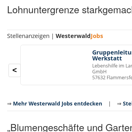
Lohnuntergrenze starkgemac
Stellenanzeigen |
Westerwald
Jobs
Gruppenleitu
Werkstatt
Lebenshilfe im La
<
GmbH
57632 Flammersf
⇒
Mehr Westerwald Jobs entdecken
| ⇒
Ste
„Blumengeschäfte und Garte