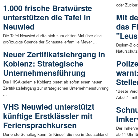
oder Zuckerr
1.000 frische Bratwürste
unterstützen die Tafel in
Mit de
Neuwied
das F
"Leus
Die Tafel Neuwied durfte sich zum dritten Mal über eine
großzügige Spende der Schaustellerfamilie Meyer ...
Diplom-Biol
Naturschutzin
Neuer Zertifikatslehrgang in
Koblenz: Strategische
Poliz
Unternehmensführung
warnt
Stell
Die IHK-Akademie Koblenz bietet ab sofort einen neuen
Zertifikatslehrgang zur strategischen Unternehmensführung
"Beste Verdi
...
Arbeit" - mi
VHS Neuwied unterstützt
Schnu
künftige Erstklässler mit
Imker
Feriensprachkursen
Der Imkerve
Der erste Schultag kann für Kinder, die neu in Deutschland
ab 11 Uhr fü