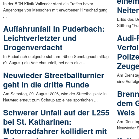
einem
In der BDH-Klinik Vallendar steht ein Treffen bevor.
Neite
Angehörige von Menschen mit erworbener Hirnschädigung
...
Erlös des Be
Stiftung "Fu
Auffahrunfall in Puderbach:
Leichtverletzter und
Audi-F
Drogenverdacht
Verfo
Polize
In Puderbach ereignete sich am frühen Sonntagnachmittag
(9. August) ein Verkehrsunfall, bei dem eine ...
Zeuge
Neuwieder Streetballturnier
Am Dienstag
eine Verfolg
geht in die dritte Runde
Brenn
Am Samstag, 29. August 2026, wird der Streetballplatz in
Neuwied erneut zum Schauplatz eines sportlichen ...
dem G
Schwerer Unfall auf der L255
Weis
bei St. Katharinen:
Am Dienstag
Neuwieder S
Motorradfahrer kollidiert mit