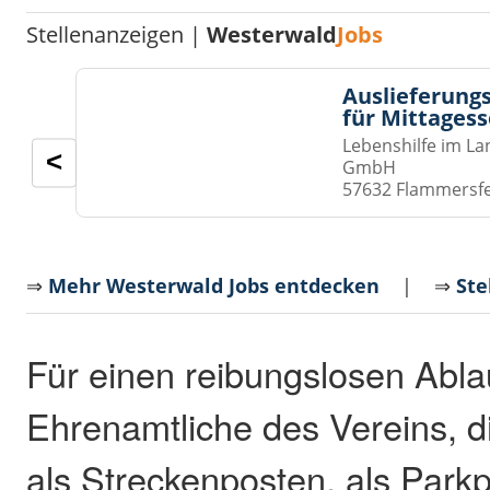
Stellenanzeigen |
Westerwald
Jobs
Auslieferungs
für Mittages
Lebenshilfe im La
<
GmbH
57632 Flammersf
⇒
Mehr Westerwald Jobs entdecken
| ⇒
Ste
Für einen reibungslosen Abla
Ehrenamtliche des Vereins, 
als Streckenposten, als Park