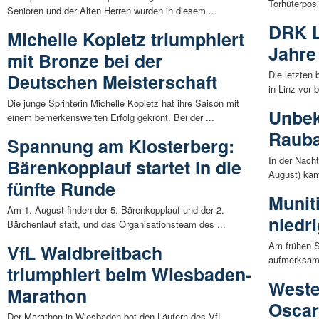
Torhüterposit
Senioren und der Alten Herren wurden in diesem ...
DRK L
Michelle Kopietz triumphiert
Jahre
mit Bronze bei der
Die letzten
Deutschen Meisterschaft
in Linz vor 
Die junge Sprinterin Michelle Kopietz hat ihre Saison mit
Unbek
einem bemerkenswerten Erfolg gekrönt. Bei der ...
Raub
Spannung am Klosterberg:
In der Nacht
Bärenkopplauf startet in die
August) kam
fünfte Runde
Munit
Am 1. August finden der 5. Bärenkopplauf und der 2.
niedr
Bärchenlauf statt, und das Organisationsteam des ...
Am frühen S
VfL Waldbreitbach
aufmerksame
triumphiert beim Wiesbaden-
Weste
Marathon
Oscar
Der Marathon in Wiesbaden bot den Läufern des VfL