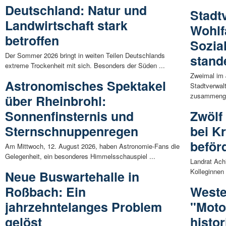
Deutschland: Natur und
Stadt
Landwirtschaft stark
Wohlf
betroffen
Sozia
Der Sommer 2026 bringt in weiten Teilen Deutschlands
stand
extreme Trockenheit mit sich. Besonders der Süden ...
Zweimal im 
Astronomisches Spektakel
Stadtverwalt
zusammenge
über Rheinbrohl:
Sonnenfinsternis und
Zwölf 
Sternschnuppenregen
bei K
beför
Am Mittwoch, 12. August 2026, haben Astronomie-Fans die
Gelegenheit, ein besonderes Himmelsschauspiel ...
Landrat Ach
Kolleginnen 
Neue Buswartehalle in
Roßbach: Ein
West
jahrzehntelanges Problem
"Moto
gelöst
histo