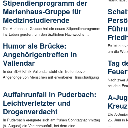
Stipendienprogramm der
Marienhaus-Gruppe für
Schat
Medizinstudierende
Persön
Führu
Die Marienhaus-Gruppe hat ein neues Stipendienprogramm
ins Leben gerufen, um den ärztlichen Nachwuchs ...
Fried
Humor als Brücke:
Es ist ein v
um die Wurz
Angehörigentreffen in
Vallendar
Tag d
Feuer
In der BDH-Klinik Vallendar steht ein Treffen bevor.
Angehörige von Menschen mit erworbener Hirnschädigung
Nach zwei J
...
beliebte Feu
Auffahrunfall in Puderbach:
A-Jug
Leichtverletzter und
Kreuz
Drogenverdacht
Die A-Junio
In Puderbach ereignete sich am frühen Sonntagnachmittag
25. Juni in 
(9. August) ein Verkehrsunfall, bei dem eine ...
...