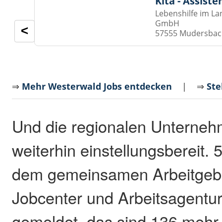
Kita - Assist
Lebenshilfe im La
GmbH
<
57555 Mudersba
⇒
Mehr Westerwald Jobs entdecken
| ⇒
Ste
Und die regionalen Unterneh
weiterhin einstellungsbereit.
dem gemeinsamen Arbeitgebe
Jobcenter und Arbeitsagentur
gemeldet, das sind 136 mehr 