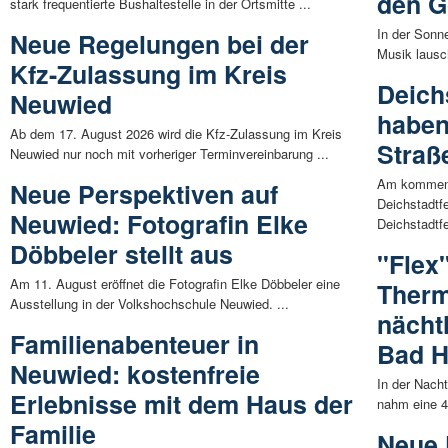
den G
stark frequentierte Bushaltestelle in der Ortsmitte ...
In der Sonn
Neue Regelungen bei der
Musik lausc
Kfz-Zulassung im Kreis
Deich
Neuwied
haben
Ab dem 17. August 2026 wird die Kfz-Zulassung im Kreis
Straß
Neuwied nur noch mit vorheriger Terminvereinbarung ...
Am kommende
Neue Perspektiven auf
Deichstadtf
Neuwied: Fotografin Elke
Deichstadtfe
Döbbeler stellt aus
"Flex
Am 11. August eröffnet die Fotografin Elke Döbbeler eine
Therm
Ausstellung in der Volkshochschule Neuwied. ...
nächt
Familienabenteuer in
Bad H
Neuwied: kostenfreie
In der Nacht
Erlebnisse mit dem Haus der
nahm eine 4
Familie
Neue 