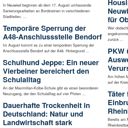
Housi
In Neuwied beginnen ab dem 17. August umfassende
Neuwi
Sanierungsarbeiten an Bordsteinen in verschiedenen
Stadtteilen. ...
für O
Temporäre Sperrung der
Wer obdachlo
angekommen.
A48-Anschlussstelle Bendorf
zurück ...
Im August kommt es zu einer temporären Sperrung der
PKW ü
Anschlussstelle Bendorf auf der A48. Hintergrund ...
Auswe
Schulhund Jeppe: Ein neuer
Verur
Vierbeiner bereichert den
Am frühen M
Schulalltag
auf der Kre
An der Maximilian-Kolbe-Schule gibt es einen besonderen
Täter
Neuzugang, der den Schulalltag auf vier Pfoten ...
Einbr
Dauerhafte Trockenheit in
Rhein
Deutschland: Natur und
Bereits am 
Landwirtschaft stark
Rheinbreitb