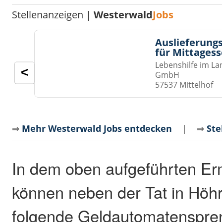
Stellenanzeigen |
Westerwald
Jobs
Auslieferungs
für Mittages
Lebenshilfe im La
<
GmbH
57537 Mittelhof
⇒
Mehr Westerwald Jobs entdecken
| ⇒
Ste
In dem oben aufgeführten Er
können neben der Tat in Hö
folgende Geldautomatenspr